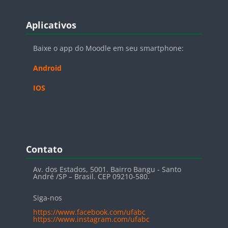
Blocos
Pular Aplicativos
Aplicativos
Baixe o app do Moodle em seu smartphone:
Android
IOS
Blocos
Pular Contato
Contato
Av. dos Estados, 5001. Bairro Bangu - Santo
André /SP – Brasil. CEP 09210-580.
Siga-nos
https://www.facebook.com/ufabc
https://www.instagram.com/ufabc