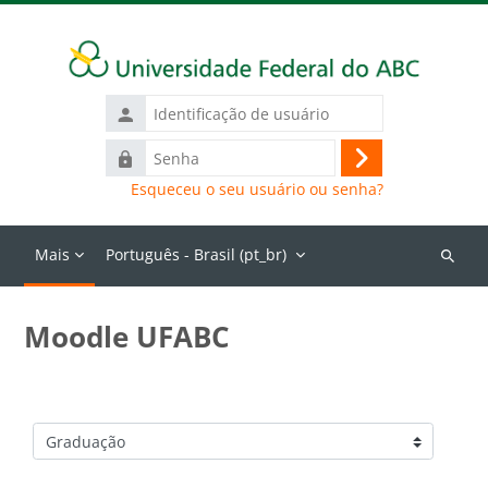
Ir para o conteúdo principal
Identificação
de
Senha
usuário
Acessar
Esqueceu o seu usuário ou senha?
Mais
Português - Brasil ‎(pt_br)‎
Buscar
cursos
Moodle UFABC
Categorias de Cursos