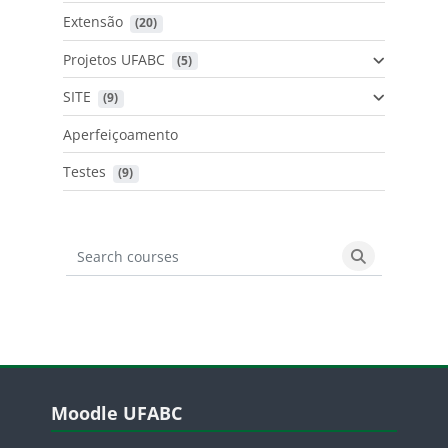
Extensão
 (20)
Projetos UFABC
 (5)
SITE
 (9)
Aperfeiçoamento
Testes
 (9)
Search courses
Search cours
Blocos
Pular Moodle UFABC
Moodle UFABC