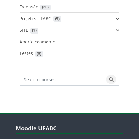
Extensão
 (20)
Projetos UFABC
 (5)
SITE
 (9)
Aperfeiçoamento
Testes
 (9)
Search courses
Search cours
Blocos
Pular Moodle UFABC
Moodle UFABC