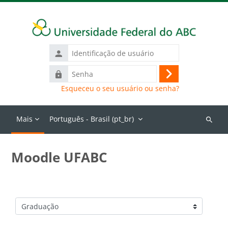
Ir para o conteúdo principal
Identificação
de
Senha
usuário
Acessar
Esqueceu o seu usuário ou senha?
Mais
Português - Brasil ‎(pt_br)‎
Buscar
cursos
Moodle UFABC
Categorias de Cursos