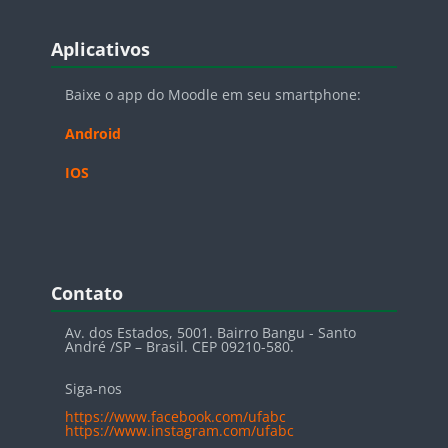
Blocos
Pular Aplicativos
Aplicativos
Baixe o app do Moodle em seu smartphone:
Android
IOS
Blocos
Pular Contato
Contato
Av. dos Estados, 5001. Bairro Bangu - Santo
André /SP – Brasil. CEP 09210-580.
Siga-nos
https://www.facebook.com/ufabc
https://www.instagram.com/ufabc