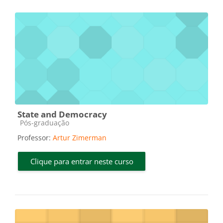
State and Democracy
Categoria do curso
Pós-graduação
Professor:
Artur Zimerman
Clique para entrar neste curso