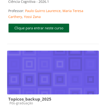
Ciência Cognitiva - 2026.1
Professor:
Paulo Guirro Laurence
,
Maria Teresa
Carthery
,
Yossi Zana
Clique para entrar neste curso
Topicos_backup_2025
Categoria do curso
Pós-graduação