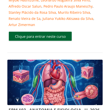
Miyuki Hashizume
,
Leonardo Nogueira Silva Filho
,
Alfredo Oscar Salun
,
Pedro Paulo Araujo Maneschy
,
Stanley Plácido da Rosa Silva
,
Murilo Ribeiro Silva
,
Renato Vieira de Sa
,
Juliana Yukiko Akisawa da Silva
,
Artur Zimerman
Clique para entrar neste curso
EBM 103 - ANATOMIA E FISIOLOGIA - U -2026-