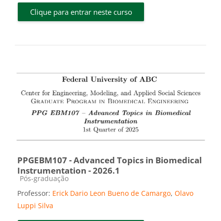
Clique para entrar neste curso
PPGEBM107 - Advanced Topics in Biomedical
Instrumentation - 2026.1
Categoria do curso
Pós-graduação
Professor:
Erick Dario Leon Bueno de Camargo
,
Olavo
Luppi Silva