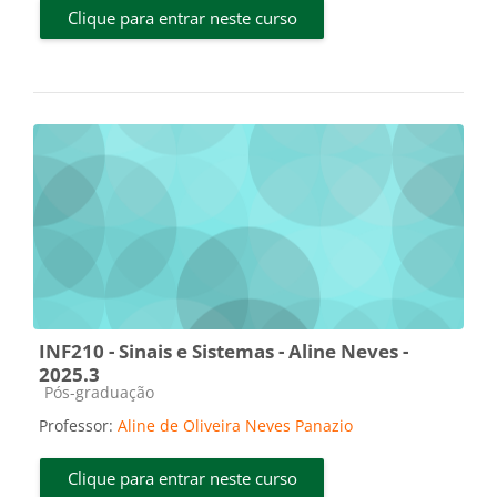
Clique para entrar neste curso
INF210 - Sinais e Sistemas - Aline Neves -
2025.3
Categoria do curso
Pós-graduação
Professor:
Aline de Oliveira Neves Panazio
Clique para entrar neste curso