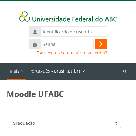
Ir para o conteúdo principal
Identificação
de
Senha
usuário
Acessar
Esqueceu o seu usuário ou senha?
Mais
Português - Brasil ‎(pt_br)‎
Buscar
cursos
Moodle UFABC
Categorias de Cursos