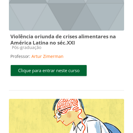
Violência oriunda de crises alimentares na
América Latina no séc.XXI
Categoria do curso
Pós-graduação
Professor:
Artur Zimerman
Clique para entrar neste curso