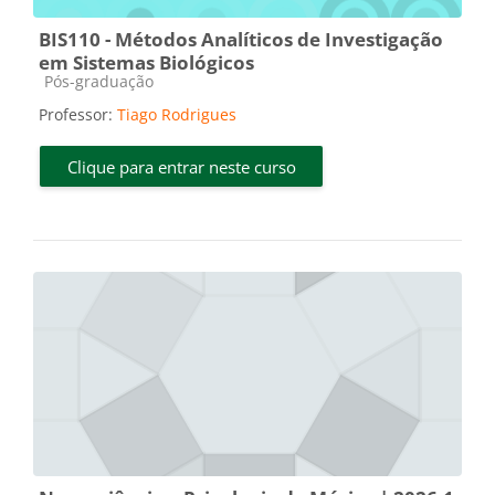
BIS110 - Métodos Analíticos de Investigação
em Sistemas Biológicos
Categoria do curso
Pós-graduação
Professor:
Tiago Rodrigues
Clique para entrar neste curso