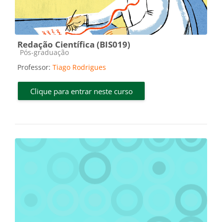
Redação Científica (BIS019)
Categoria do curso
Pós-graduação
Professor:
Tiago Rodrigues
Clique para entrar neste curso