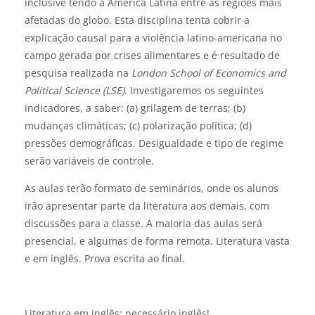
inclusive tendo
a América Latina entre as regiões
mais
afetadas
do globo
.
Esta disciplina
tenta cobrir a
explicação causal para a violência latino-americana
no
campo
gerada p
or
crises alimentares
e é resultado de
pesquisa realizada na
London School of Economics and
Political Science (LSE)
.
Investigaremos os seguintes
indicadores, a saber: (a) grilagem de terras; (b)
mudanças climáticas; (c) polarização política; (d)
pressões demográficas.
Desigualdade e tipo de regime
serão variáveis de controle.
As aulas terão formato de seminários, onde os alunos
irão apresentar parte da literatura aos demais, com
discussões para a classe. A maioria das aulas será
presencial, e algumas de forma remota. Literatura vasta
e em inglês. Prova escrita ao final.
Literatura em inglês: necessário inglês!