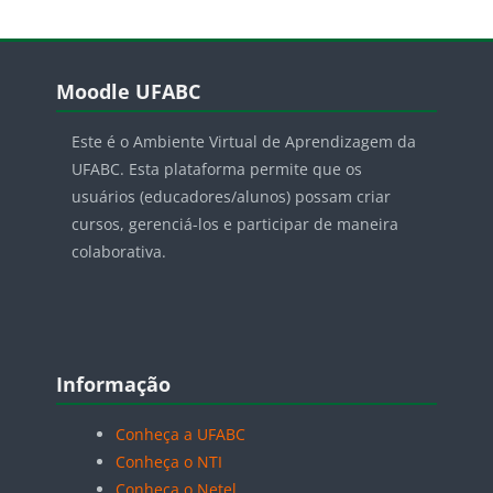
Blocos
Pular Moodle UFABC
Moodle UFABC
Este é o Ambiente Virtual de Aprendizagem da
UFABC. Esta plataforma permite que os
usuários (educadores/alunos) possam criar
cursos, gerenciá-los e participar de maneira
colaborativa.
Blocos
Pular Informação
Informação
Conheça a UFABC
Conheça o NTI
Conheça o Netel