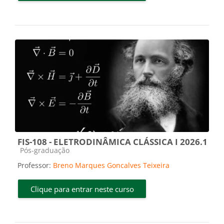
FIS-108 - ELETRODINÂMICA CLÁSSICA I 2026.1
Categoria do curso
Pós-graduação
Professor:
Breno Marques Goncalves Teixeira
Clique para entrar neste curso