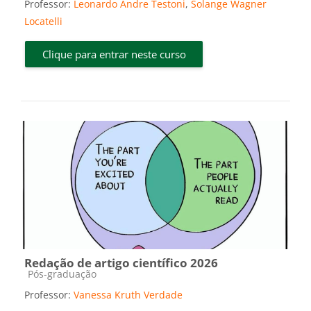
Professor:
Leonardo Andre Testoni
,
Solange Wagner
Locatelli
Clique para entrar neste curso
Redação de artigo científico 2026
Categoria do curso
Pós-graduação
Professor:
Vanessa Kruth Verdade