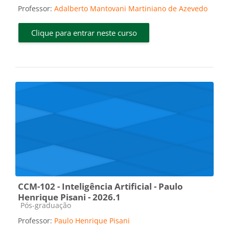
Professor:
Adalberto Mantovani Martiniano de Azevedo
Clique para entrar neste curso
CCM-102 - Inteligência Artificial - Paulo
Henrique Pisani - 2026.1
Categoria do curso
Pós-graduação
Professor:
Paulo Henrique Pisani