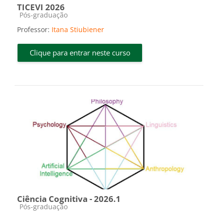
TICEVI 2026
Categoria do curso
Pós-graduação
Professor:
Itana Stiubiener
Clique para entrar neste curso
Ciência Cognitiva - 2026.1
Categoria do curso
Pós-graduação