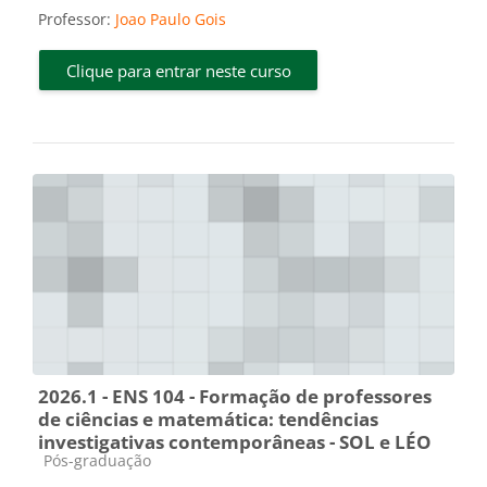
Professor:
Joao Paulo Gois
Clique para entrar neste curso
2026.1 - ENS 104 - Formação de professores
de ciências e matemática: tendências
investigativas contemporâneas - SOL e LÉO
Categoria do curso
Pós-graduação