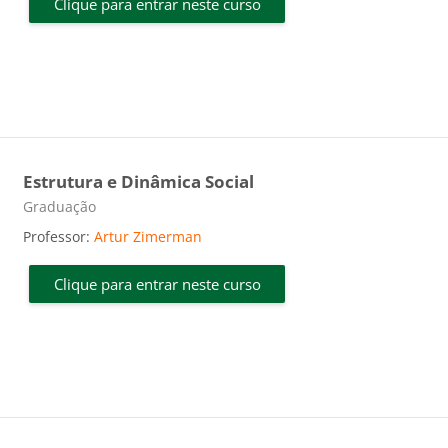
Clique para entrar neste curso
Estrutura e Dinâmica Social
Categoria do curso
Graduação
Professor:
Artur Zimerman
Clique para entrar neste curso