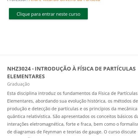
Clique para entrar neste curso
NHZ3024 - INTRODUÇÃO À FÍSICA DE PARTÍCULAS
ELEMENTARES
Categoria do curso
Graduação
Esta disciplina introduz os fundamentos da Física de Partículas
Elementares, abordando sua evolução histórica, os métodos d
produção e detecção de partículas e os princípios da mecânica
quântica relativística. São apresentados os conceitos básicos d
interações eletromagnética, forte e fraca, bem como o formali
de diagramas de Feynman e teorias de gauge. O curso discute