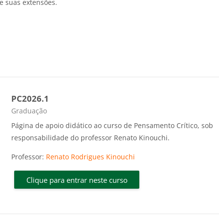
e suas extensões.
PC2026.1
Categoria do curso
Graduação
Página de apoio didático ao curso de Pensamento Crítico, sob
responsabilidade do professor Renato Kinouchi.
Professor:
Renato Rodrigues Kinouchi
Clique para entrar neste curso