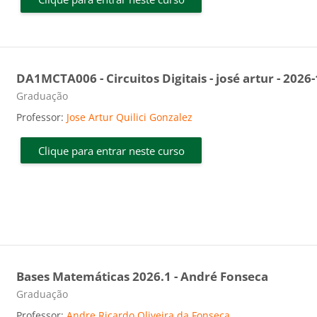
DA1MCTA006 - Circuitos Digitais - josé artur - 2026-
Categoria do curso
Graduação
Professor:
Jose Artur Quilici Gonzalez
Clique para entrar neste curso
Bases Matemáticas 2026.1 - André Fonseca
Categoria do curso
Graduação
Professor:
Andre Ricardo Oliveira da Fonseca