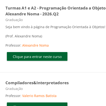
Turmas A1 e A2 - Programação Orientada a Objetos
Alexandre Noma - 2026.Q2
Categoria do curso
Graduação
Seja bem vindo à página de Programação Orientada à Objetos!
(Prof. Alexandre Noma)
Professor:
Alexandre Noma
Clique para entrar neste curso
Compiladores&Interpretadores
Categoria do curso
Graduação
Professor:
Valerio Ramos Batista