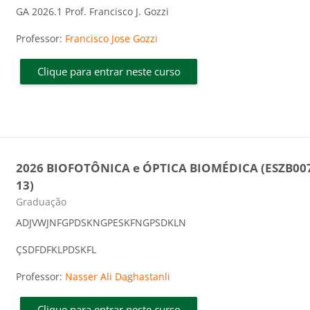
GA 2026.1 Prof. Francisco J. Gozzi
Professor:
Francisco Jose Gozzi
Clique para entrar neste curso
2026 BIOFOTÔNICA e ÓPTICA BIOMÉDICA (ESZB00
13)
Categoria do curso
Graduação
ADJVWJNFGPDSKNGPESKFNGPSDKLN
ÇSDFDFKLPDSKFL
Professor:
Nasser Ali Daghastanli
Clique para entrar neste curso