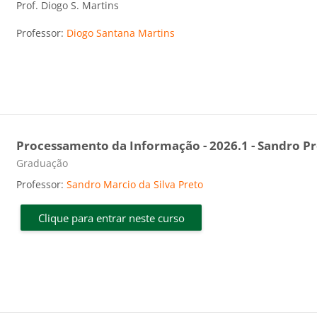
Prof. Diogo S. Martins
Professor:
Diogo Santana Martins
Processamento da Informação - 2026.1 - Sandro P
Categoria do curso
Graduação
Professor:
Sandro Marcio da Silva Preto
Clique para entrar neste curso