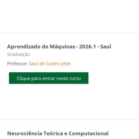
Aprendizado de Máquinas - 2026.1 - Saul
Categoria do curso
Graduação
Professor:
Saul de Castro Leite
Clique para entrar neste curso
Neurociência Teórica e Computacional