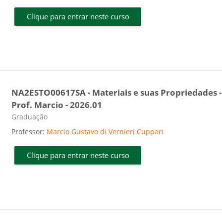
Clique para entrar neste curso
NA2ESTO00617SA - Materiais e suas Propriedades -
Prof. Marcio - 2026.01
Categoria do curso
Graduação
Professor:
Marcio Gustavo di Vernieri Cuppari
Clique para entrar neste curso