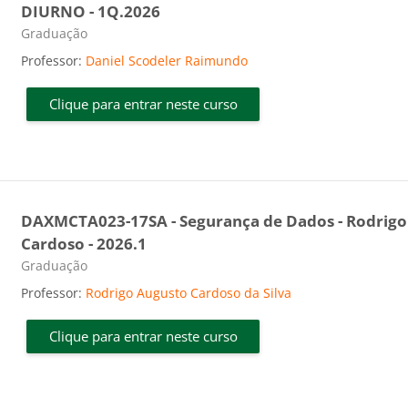
DIURNO - 1Q.2026
Categoria do curso
Graduação
Professor:
Daniel Scodeler Raimundo
Clique para entrar neste curso
DAXMCTA023-17SA - Segurança de Dados - Rodrigo
Cardoso - 2026.1
Categoria do curso
Graduação
Professor:
Rodrigo Augusto Cardoso da Silva
Clique para entrar neste curso