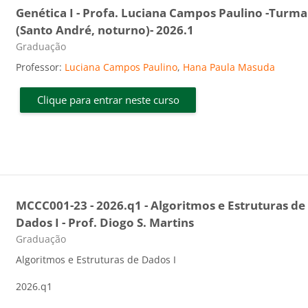
Genética I - Profa. Luciana Campos Paulino -Turma
(Santo André, noturno)- 2026.1
Categoria do curso
Graduação
Professor:
Luciana Campos Paulino
,
Hana Paula Masuda
Clique para entrar neste curso
MCCC001-23 - 2026.q1 - Algoritmos e Estruturas de
Dados I - Prof. Diogo S. Martins
Categoria do curso
Graduação
Algoritmos e Estruturas de Dados I
2026.q1