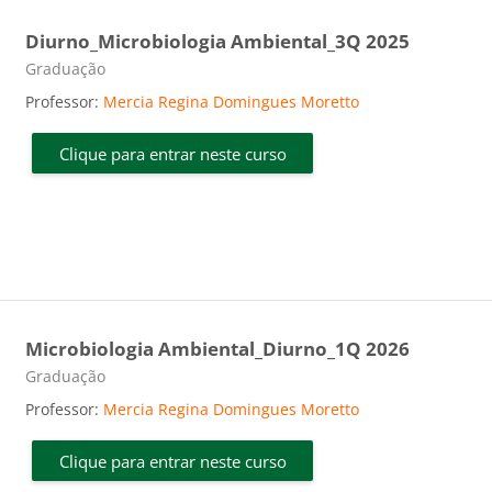
Diurno_Microbiologia Ambiental_3Q 2025
Categoria do curso
Graduação
Professor:
Mercia Regina Domingues Moretto
Clique para entrar neste curso
Microbiologia Ambiental_Diurno_1Q 2026
Categoria do curso
Graduação
Professor:
Mercia Regina Domingues Moretto
Clique para entrar neste curso