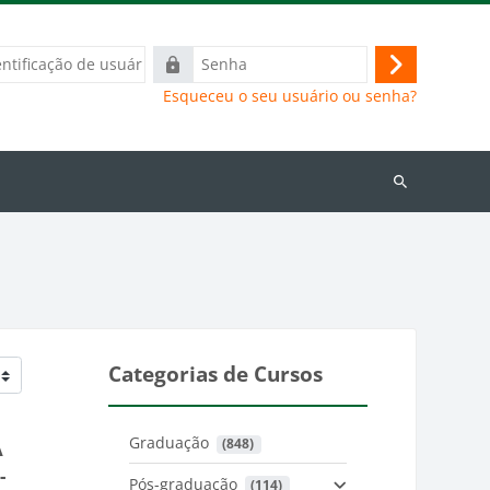
ação
Senha
Acessar
Esqueceu o seu usuário ou senha?
Buscar
cursos
Categorias de Cursos
Graduação
 (848)
A
-
Pós-graduação
 (114)