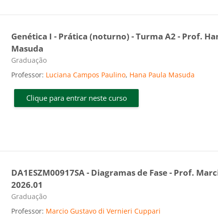
Genética I - Prática (noturno) - Turma A2 - Prof. Ha
Masuda
Categoria do curso
Graduação
Professor:
Luciana Campos Paulino
,
Hana Paula Masuda
Clique para entrar neste curso
DA1ESZM00917SA - Diagramas de Fase - Prof. Marci
2026.01
Categoria do curso
Graduação
Professor:
Marcio Gustavo di Vernieri Cuppari