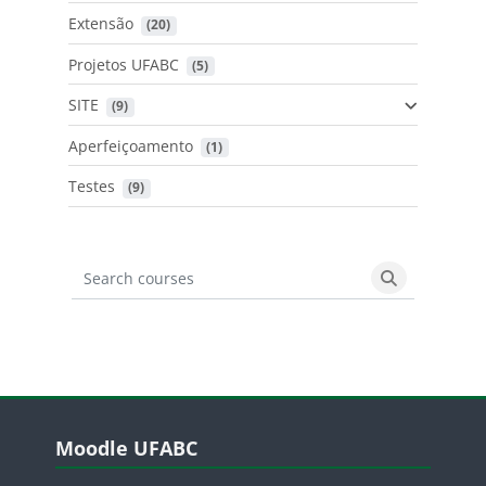
Extensão
 (20)
Projetos UFABC
 (5)
SITE
 (9)
Aperfeiçoamento
 (1)
Testes
 (9)
Search courses
Search cours
Blocos
Pular Moodle UFABC
Moodle UFABC