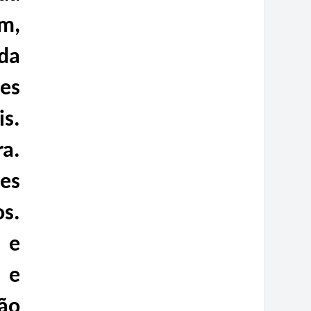
m,
da
ões
is.
a.
es
s.
o e
 e
ção