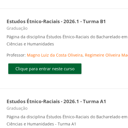
Estudos Étnico-Raciais - 2026.1 - Turma B1
Categoria do curso
Graduação
Página da disciplina Éstudos Étnico-Raciais do Bacharelado em
Ciências e Humanidades
Professor:
Magno Luiz da Costa Oliveira
,
Regimeire Oliveira Ma
Clique para entrar neste curso
Estudos Étnico-Raciais - 2026.1 - Turma A1
Categoria do curso
Graduação
Página da disciplina Éstudos Étnico-Raciais do Bacharelado em
Ciências e Humanidades - Turma A1