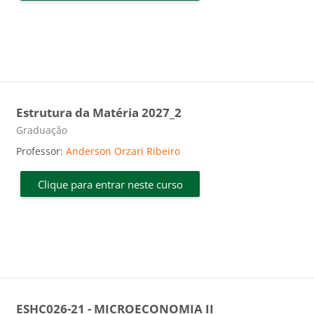
Estrutura da Matéria 2027_2
Categoria do curso
Graduação
Professor:
Anderson Orzari Ribeiro
Clique para entrar neste curso
ESHC026-21 - MICROECONOMIA II