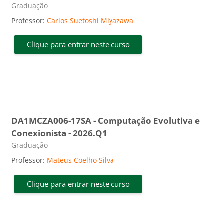
Categoria do curso
Graduação
Professor:
Carlos Suetoshi Miyazawa
Clique para entrar neste curso
DA1MCZA006-17SA - Computação Evolutiva e
Conexionista - 2026.Q1
Categoria do curso
Graduação
Professor:
Mateus Coelho Silva
Clique para entrar neste curso