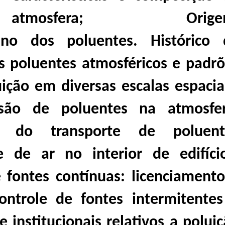
atmosfera; Orige
ino dos poluentes.
Histórico 
is poluentes atmosféricos e padr
ição em diversas escalas espacia
rsão de poluentes na atmosfer
s do transporte de poluent
e de ar no interior de edifício
 fontes contínuas: licenciament
ntrole de fontes intermitentes
e institucionais relativos a polui