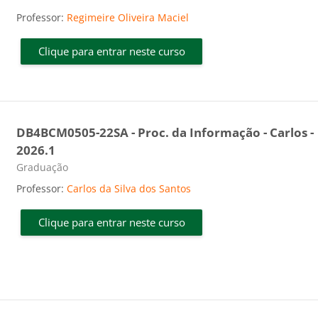
Professor:
Regimeire Oliveira Maciel
Clique para entrar neste curso
DB4BCM0505-22SA - Proc. da Informação - Carlos -
2026.1
Categoria do curso
Graduação
Professor:
Carlos da Silva dos Santos
Clique para entrar neste curso