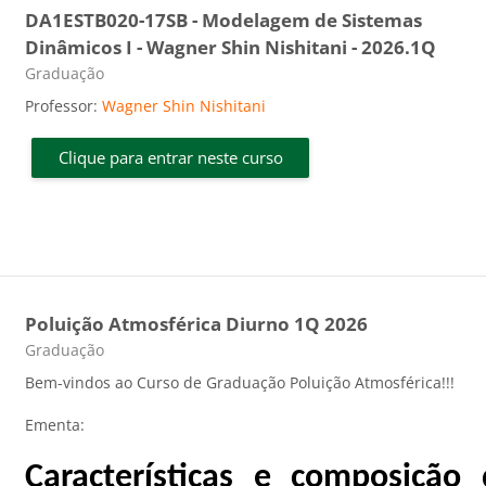
DA1ESTB020-17SB - Modelagem de Sistemas
Dinâmicos I - Wagner Shin Nishitani - 2026.1Q
Categoria do curso
Graduação
Professor:
Wagner Shin Nishitani
Clique para entrar neste curso
Poluição Atmosférica Diurno 1Q 2026
Categoria do curso
Graduação
Bem-vindos ao Curso de Graduação Poluição Atmosférica!!!
Ementa:
Características e composição 