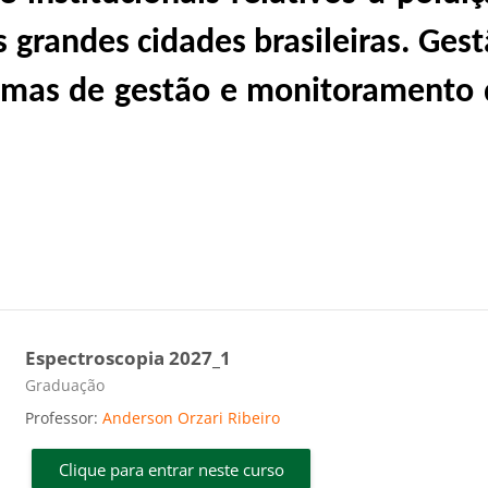
s grandes cidades brasileiras. Ges
temas de gestão e monitoramento
Espectroscopia 2027_1
Categoria do curso
Graduação
Professor:
Anderson Orzari Ribeiro
Clique para entrar neste curso