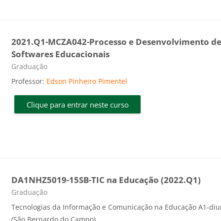
2021.Q1-MCZA042-Processo e Desenvolvimento d
Softwares Educacionais
Categoria do curso
Graduação
Professor:
Edson Pinheiro Pimentel
Clique para entrar neste curso
DA1NHZ5019-15SB-TIC na Educação (2022.Q1)
Categoria do curso
Graduação
Tecnologias da Informação e Comunicação na Educação A1-diu
(São Bernardo do Campo)