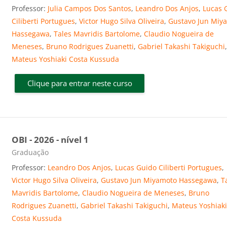
Professor:
Julia Campos Dos Santos
,
Leandro Dos Anjos
,
Lucas 
Ciliberti Portugues
,
Victor Hugo Silva Oliveira
,
Gustavo Jun Miy
Hassegawa
,
Tales Mavridis Bartolome
,
Claudio Nogueira de
Meneses
,
Bruno Rodrigues Zuanetti
,
Gabriel Takashi Takiguchi
Mateus Yoshiaki Costa Kussuda
Clique para entrar neste curso
OBI - 2026 - nível 1
Categoria do curso
Graduação
Professor:
Leandro Dos Anjos
,
Lucas Guido Ciliberti Portugues
,
Victor Hugo Silva Oliveira
,
Gustavo Jun Miyamoto Hassegawa
,
T
Mavridis Bartolome
,
Claudio Nogueira de Meneses
,
Bruno
Rodrigues Zuanetti
,
Gabriel Takashi Takiguchi
,
Mateus Yoshiak
Costa Kussuda