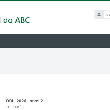
Identific
de
usuário
OBI - 2026 - nível 2
Categoria do curso
Graduação