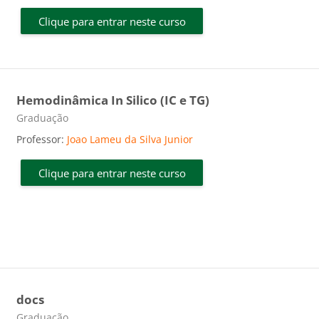
Clique para entrar neste curso
Hemodinâmica In Silico (IC e TG)
Categoria do curso
Graduação
Professor:
Joao Lameu da Silva Junior
Clique para entrar neste curso
docs
Categoria do curso
Graduação