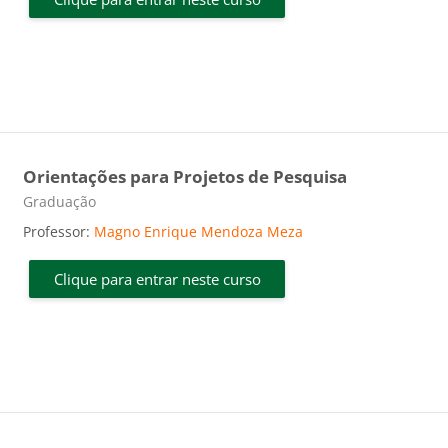
Orientações para Projetos de Pesquisa
Categoria do curso
Graduação
Professor:
Magno Enrique Mendoza Meza
Clique para entrar neste curso