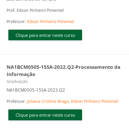
Prof. Edson Pinheiro Pimentel
Professor:
Edson Pinheiro Pimentel
Clique para entrar neste curso
NA1BCM0505-15SA-2022.Q2-Processamento da
Informação
Categoria do curso
Graduação
NA1BCM0505-15SA-2022.Q2
Professor:
Juliana Cristina Braga
,
Edson Pinheiro Pimentel
Clique para entrar neste curso