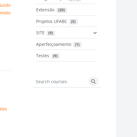
Guido
Extensão
 (20)
amoto
Projetos UFABC
 (5)
,
SITE
 (9)
Aperfeiçoamento
 (1)
Testes
 (9)
Search courses
Search courses
ales
i