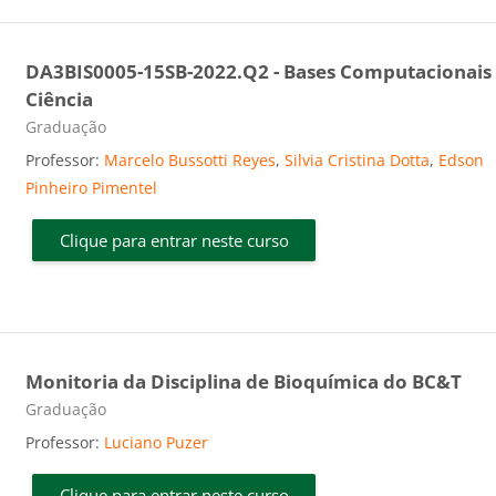
DA3BIS0005-15SB-2022.Q2 - Bases Computacionais
Ciência
Categoria do curso
Graduação
Professor:
Marcelo Bussotti Reyes
,
Silvia Cristina Dotta
,
Edson
Pinheiro Pimentel
Clique para entrar neste curso
Monitoria da Disciplina de Bioquímica do BC&T
Categoria do curso
Graduação
Professor:
Luciano Puzer
Clique para entrar neste curso