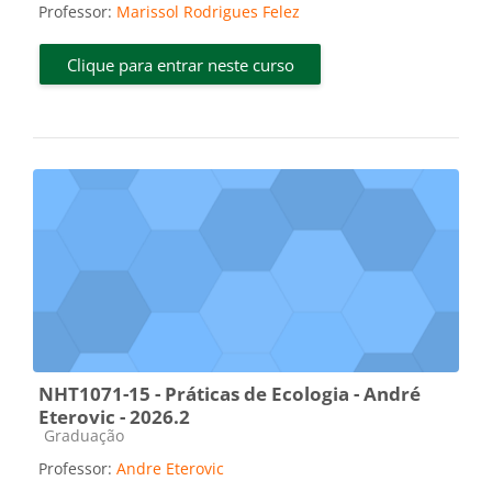
Professor:
Marissol Rodrigues Felez
Clique para entrar neste curso
NHT1071-15 - Práticas de Ecologia - André
Eterovic - 2026.2
Categoria do curso
Graduação
Professor:
Andre Eterovic