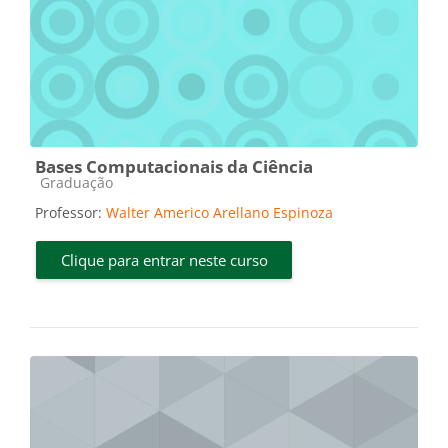
Bases Computacionais da Ciência
Categoria do curso
Graduação
Professor:
Walter Americo Arellano Espinoza
Clique para entrar neste curso