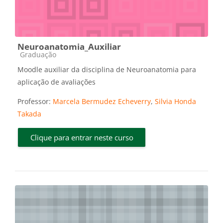
Neuroanatomia_Auxiliar
Categoria do curso
Graduação
Moodle auxiliar da disciplina de Neuroanatomia para
aplicação de avaliações
Professor:
Marcela Bermudez Echeverry
,
Silvia Honda
Takada
Clique para entrar neste curso