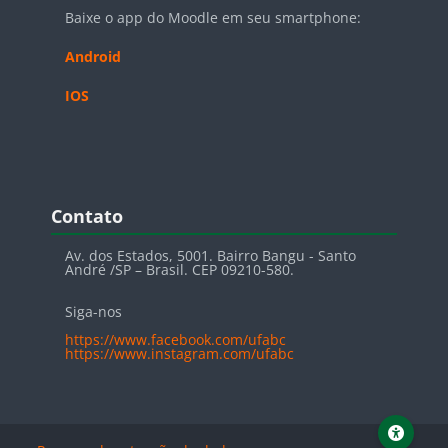
Baixe o app do Moodle em seu smartphone:
Android
IOS
Blocos
Pular Contato
Contato
Av. dos Estados, 5001. Bairro Bangu - Santo
André /SP – Brasil. CEP 09210-580.
Siga-nos
https://www.facebook.com/ufabc
https://www.instagram.com/ufabc