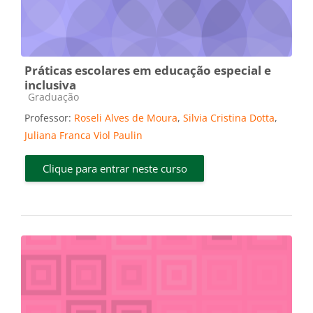
Práticas escolares em educação especial e
inclusiva
Categoria do curso
Graduação
Professor:
Roseli Alves de Moura
,
Silvia Cristina Dotta
,
Juliana Franca Viol Paulin
Clique para entrar neste curso