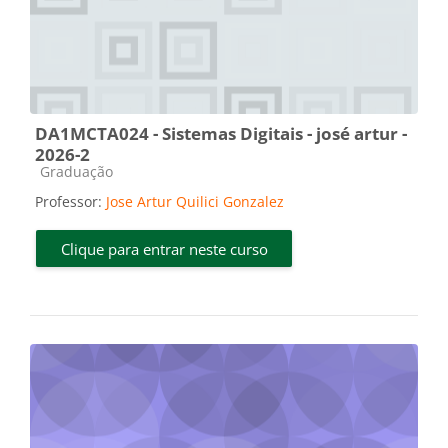
DA1MCTA024 - Sistemas Digitais - josé artur -
2026-2
Categoria do curso
Graduação
Professor:
Jose Artur Quilici Gonzalez
Clique para entrar neste curso