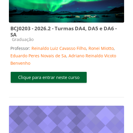
BCJ0203 - 2026.2 - Turmas DA4, DA5 e DA6 -
SA
Categoria do curso
Graduação
Professor:
Reinaldo Luiz Cavasso Filho
,
Ronei Miotto
,
Eduardo Peres Novais de Sa
,
Adriano Reinaldo Vicoto
Benvenho
Clique para entrar neste curso