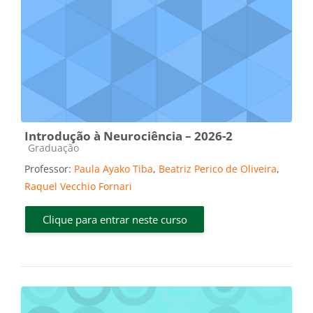
Introdução à Neurociência – 2026-2
Categoria do curso
Graduação
Professor:
Paula Ayako Tiba
,
Beatriz Perico de Oliveira
,
Raquel Vecchio Fornari
Clique para entrar neste curso