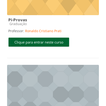
Pi-Provas
Categoria do curso
Graduação
Professor:
Ronaldo Cristiano Prati
Clique para entrar neste curso