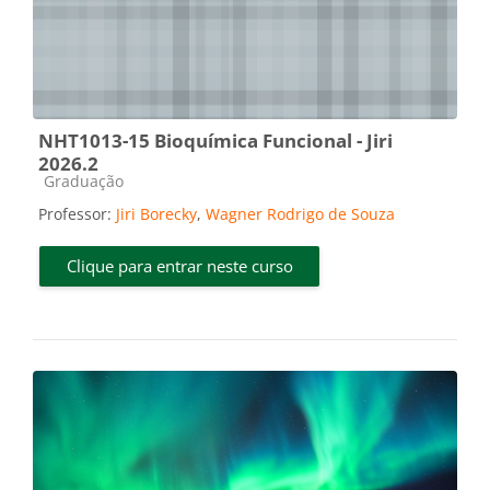
NHT1013-15 Bioquímica Funcional - Jiri
2026.2
Categoria do curso
Graduação
Professor:
Jiri Borecky
,
Wagner Rodrigo de Souza
Clique para entrar neste curso