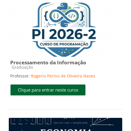
Processamento da Informação
Categoria do curso
Graduação
Professor:
Rogerio Perino de Oliveira Neves
Clique para entrar neste curso