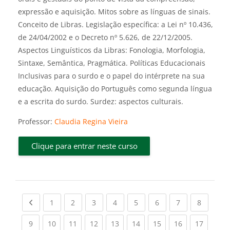
expressão e aquisição. Mitos sobre as línguas de sinais.
Conceito de Libras. Legislação específica: a Lei nº 10.436,
de 24/04/2002 e o Decreto nº 5.626, de 22/12/2005.
Aspectos Linguísticos da Libras: Fonologia, Morfologia,
Sintaxe, Semântica, Pragmática. Políticas Educacionais
Inclusivas para o surdo e o papel do intérprete na sua
educação. Aquisição do Português como segunda língua
e a escrita do surdo. Surdez: aspectos culturais.
Professor:
Claudia Regina Vieira
Clique para entrar neste curso
Previous page
(current)
(current)
(current)
(current)
(current)
(current)
(current)
(current
1
2
3
4
5
6
7
8
(current)
(current)
(current)
(current)
(current)
(current)
(current)
(current)
(current
9
10
11
12
13
14
15
16
17