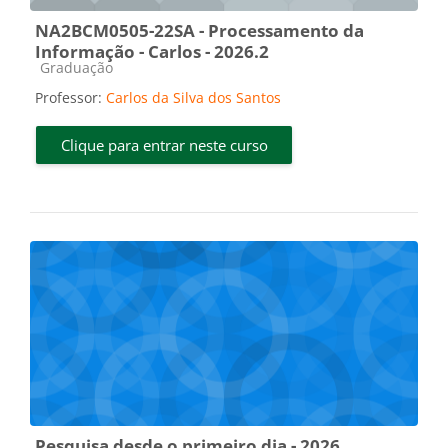
NA2BCM0505-22SA - Processamento da
Informação - Carlos - 2026.2
Categoria do curso
Graduação
Professor:
Carlos da Silva dos Santos
Clique para entrar neste curso
Pesquisa desde o primeiro dia - 2026