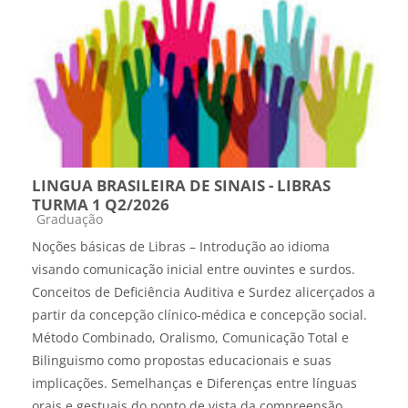
LINGUA BRASILEIRA DE SINAIS - LIBRAS
TURMA 1 Q2/2026
Categoria do curso
Graduação
Noções básicas de Libras – Introdução ao idioma
visando comunicação inicial entre ouvintes e surdos.
Conceitos de Deficiência Auditiva e Surdez alicerçados a
partir da concepção clínico-médica e concepção social.
Método Combinado, Oralismo, Comunicação Total e
Bilinguismo como propostas educacionais e suas
implicações. Semelhanças e Diferenças entre línguas
orais e gestuais do ponto de vista da compreensão,