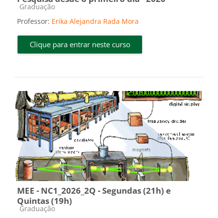
Categoria do curso
Graduação
Professor:
Erika Alejandra Rada Mora
Clique para entrar neste curso
MEE - NC1_2026_2Q - Segundas (21h) e
Quintas (19h)
Categoria do curso
Graduação