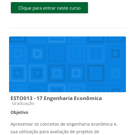
Clique para entrar neste curso
ESTO013 - 17 Engenharia Econômica
Categoria do curso
Graduação
Objetivo
Apresentar os conceitos de engenharia econômica e,
sua utilização para avaliação de projetos de