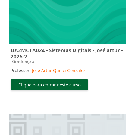
DA2MCTA024 - Sistemas Digitais - josé artur -
2026-2
Categoria do curso
Graduação
Professor:
Jose Artur Quilici Gonzalez
Clique para entrar neste curso