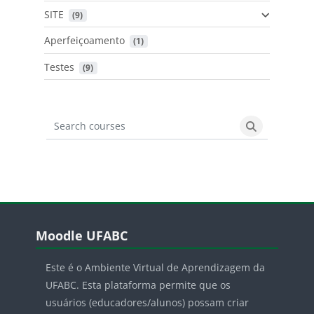
SITE
 (9)
Aperfeiçoamento
 (1)
Testes
 (9)
Search courses
Search cours
Blocos
Pular Moodle UFABC
Moodle UFABC
Este é o Ambiente Virtual de Aprendizagem da
UFABC. Esta plataforma permite que os
usuários (educadores/alunos) possam criar