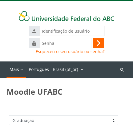
Ir para o conteúdo principal
Identificação
de
Senha
usuário
Acessar
Esqueceu o seu usuário ou senha?
Mais
Português - Brasil ‎(pt_br)‎
Buscar
cursos
Moodle UFABC
Categorias de Cursos