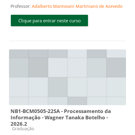
Professor:
Adalberto Mantovani Martiniano de Azevedo
Clique para entrar neste curso
NB1-BCM0505-22SA - Processamento da
Informação - Wagner Tanaka Botelho -
2026.2
Categoria do curso
Graduação