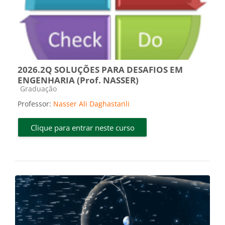
2026.2Q SOLUÇÕES PARA DESAFIOS EM
ENGENHARIA (Prof. NASSER)
Categoria do curso
Graduação
Professor:
Nasser Ali Daghastanli
Clique para entrar neste curso