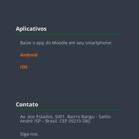
Blocos
Pular Aplicativos
Aplicativos
Baixe o app do Moodle em seu smartphone:
Android
IOS
Blocos
Pular Contato
Contato
Av. dos Estados, 5001. Bairro Bangu - Santo
André /SP – Brasil. CEP 09210-580.
Siga-nos