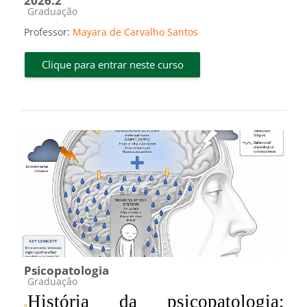
2026.2
Categoria do curso
Graduação
Professor:
Mayara de Carvalho Santos
Clique para entrar neste curso
Psicopatologia
Categoria do curso
Graduação
História da psicopatologia;
n