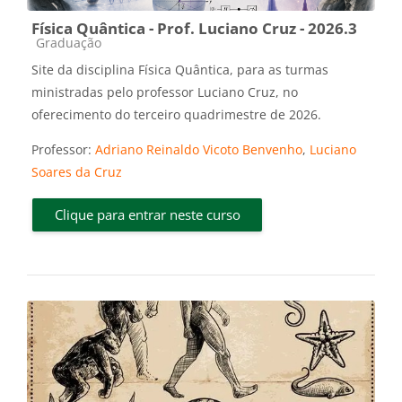
Física Quântica - Prof. Luciano Cruz - 2026.3
Categoria do curso
Graduação
Site da disciplina Física Quântica, para as turmas
ministradas pelo professor Luciano Cruz, no
oferecimento do terceiro quadrimestre de 2026.
Professor:
Adriano Reinaldo Vicoto Benvenho
,
Luciano
Soares da Cruz
Clique para entrar neste curso