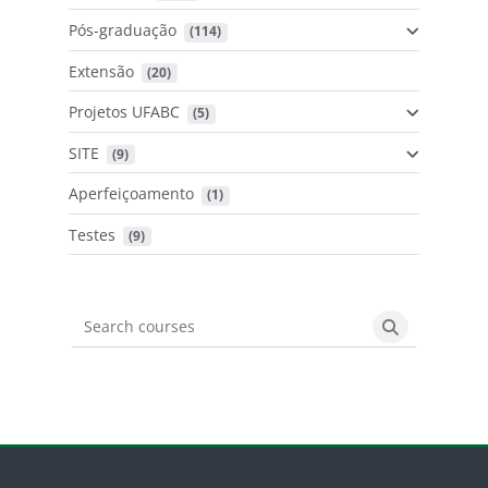
Pós-graduação
 (114)
Extensão
 (20)
Projetos UFABC
 (5)
SITE
 (9)
Aperfeiçoamento
 (1)
Testes
 (9)
Search courses
Search cours
Blocos
Pular Moodle UFABC