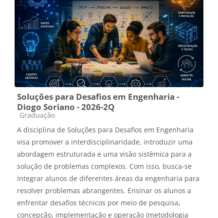
Soluções para Desafios em Engenharia -
Diogo Soriano - 2026-2Q
Categoria do curso
Graduação
A disciplina de Soluções para Desafios em Engenharia
visa promover a interdisciplinaridade, introduzir uma
abordagem estruturada e uma visão sistêmica para a
solução de problemas complexos. Com isso, busca-se
integrar
alunos de diferentes áreas da engenharia para
resolver problemas abrangentes.
Ensinar os alunos a
enfrentar desafios técnicos por meio de pesquisa,
concepção, implementação e operação (metodologia