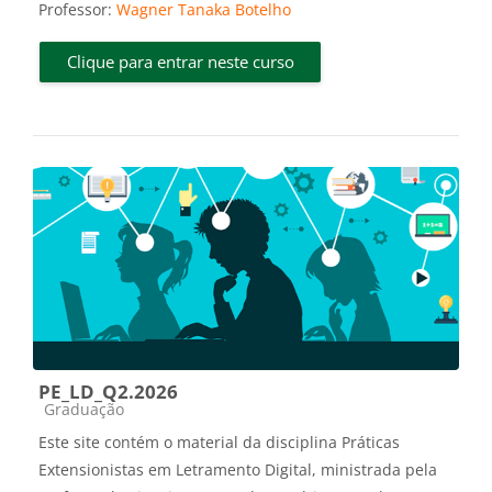
Professor:
Wagner Tanaka Botelho
Clique para entrar neste curso
PE_LD_Q2.2026
Categoria do curso
Graduação
Este site contém o material da disciplina Práticas
Extensionistas em Letramento Digital, ministrada pela