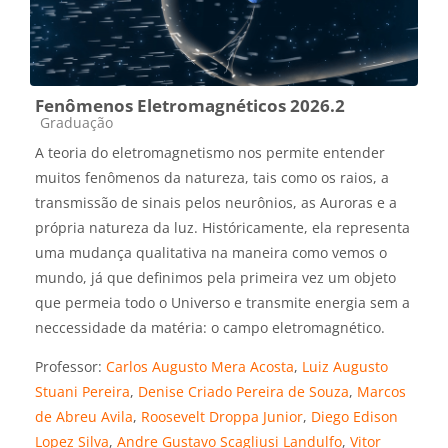
Fenômenos Eletromagnéticos 2026.2
Categoria do curso
Graduação
A teoria do eletromagnetismo nos permite entender
muitos fenômenos da natureza, tais como os raios, a
transmissão de sinais pelos neurônios, as Auroras e a
própria natureza da luz. Históricamente, ela representa
uma mudança qualitativa na maneira como vemos o
mundo, já que definimos pela primeira vez um objeto
que permeia todo o Universo e transmite energia sem a
neccessidade da matéria: o campo eletromagnético.
Professor:
Carlos Augusto Mera Acosta
,
Luiz Augusto
Stuani Pereira
,
Denise Criado Pereira de Souza
,
Marcos
de Abreu Avila
,
Roosevelt Droppa Junior
,
Diego Edison
Lopez Silva
,
Andre Gustavo Scagliusi Landulfo
,
Vitor