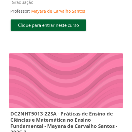
Categoria do curso
Graduação
Professor:
Mayara de Carvalho Santos
Clique para entrar neste curso
DC2NHT5013-22SA - Práticas de Ensino de
Ciências e Matemática no Ensino
Fundamental - Mayara de Carvalho Santos -