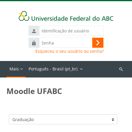
Ir para o conteúdo principal
Identificação
de
Senha
usuário
Acessar
Esqueceu o seu usuário ou senha?
Mais
Português - Brasil ‎(pt_br)‎
Buscar
cursos
Moodle UFABC
Categorias de Cursos