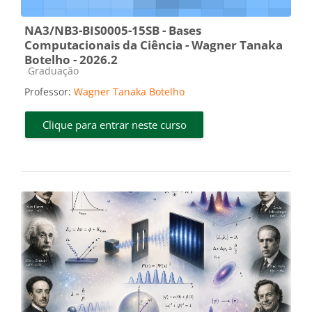
NA3/NB3-BIS0005-15SB - Bases
Computacionais da Ciência - Wagner Tanaka
Botelho - 2026.2
Categoria do curso
Graduação
Professor:
Wagner Tanaka Botelho
Clique para entrar neste curso