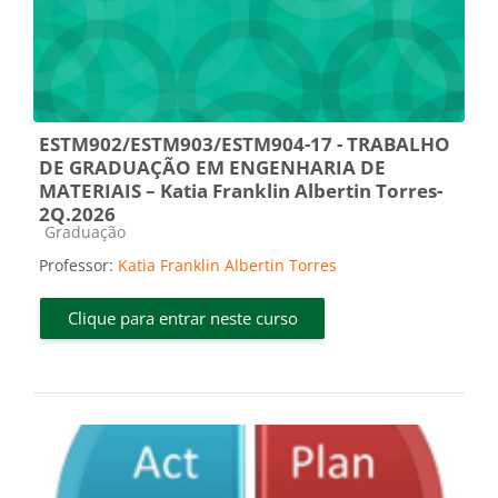
ESTM902/ESTM903/ESTM904-17 - TRABALHO
DE GRADUAÇÃO EM ENGENHARIA DE
MATERIAIS – Katia Franklin Albertin Torres-
2Q.2026
Categoria do curso
Graduação
Professor:
Katia Franklin Albertin Torres
Clique para entrar neste curso