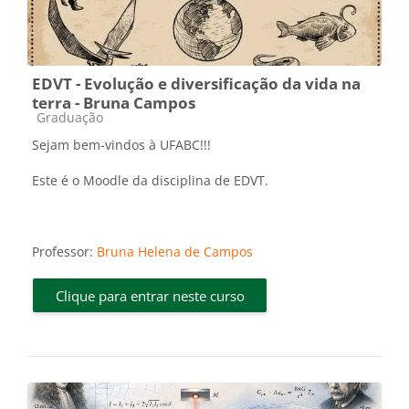
EDVT - Evolução e diversificação da vida na
terra - Bruna Campos
Categoria do curso
Graduação
Sejam bem-vindos à UFABC!!!
Este é o Moodle da disciplina de EDVT.
Professor:
Bruna Helena de Campos
Clique para entrar neste curso