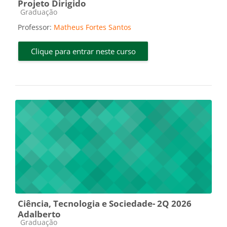
Projeto Dirigido
Categoria do curso
Graduação
Professor:
Matheus Fortes Santos
Clique para entrar neste curso
Ciência, Tecnologia e Sociedade- 2Q 2026
Adalberto
Categoria do curso
Graduação