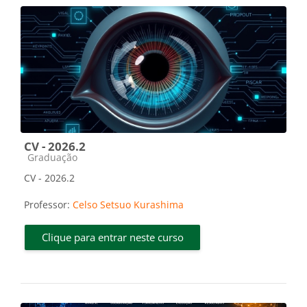
CV - 2026.2
Categoria do curso
Graduação
CV - 2026.2
Professor:
Celso Setsuo Kurashima
Clique para entrar neste curso